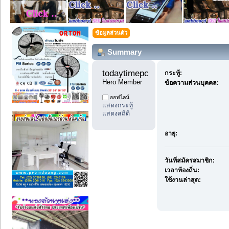
ข้อมูลส่วนตัว
Summary
todaytimepost11 
กระทู้:
Hero Member
ข้อความส่วนบุคคล:
ออฟไลน์
แสดงกระทู้
แสดงสถิติ
อายุ:
วันที่สมัครสมาชิก:
เวลาท้องถิ่น:
ใช้งานล่าสุด: