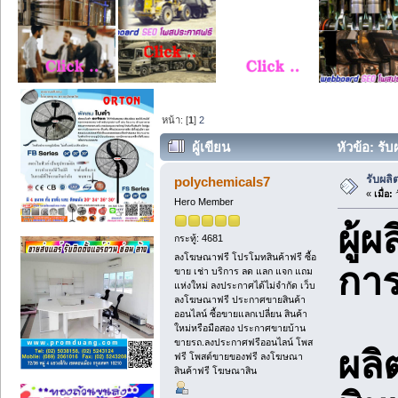
หน้า: [
1
]
2
ผู้เขียน
หัวข้อ: รั
รับผลิ
polychemicals7
«
เมื่อ:
ว
Hero Member
ผู้
กระทู้: 4681
ลงโฆษณาฟรี โปรโมทสินค้าฟรี ซื้อ
การ
ขาย เช่า บริการ ลด แลก แจก แถม
แห่งใหม่ ลงประกาศได้ไม่จำกัด เว็บ
ลงโฆษณาฟรี ประกาศขายสินค้า
ออนไลน์ ซื้อขายแลกเปลี่ยน สินค้า
ใหม่หรือมือสอง ประกาศขายบ้าน
ขายรถ.ลงประกาศฟรีออนไลน์ โพส
ผลิ
ฟรี โพสต์ขายของฟรี ลงโฆษณา
สินค้าฟรี โฆษณาสิน