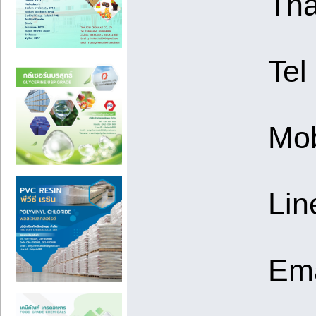
Tha
Tel
Mob
Lin
Ema