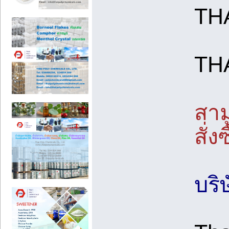
TH
TH
สาม
สั่ง
บริ