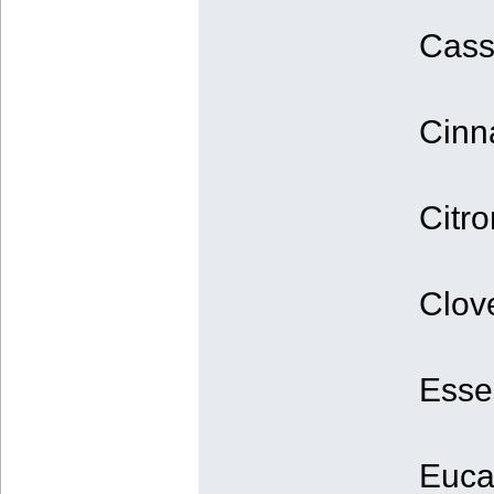
Cass
Cinn
Citro
Clov
Esse
Eucal