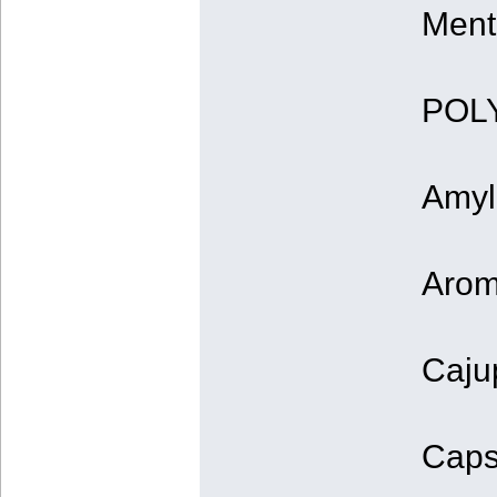
Ment
POLY
Amyl
Arom
Cajup
Caps