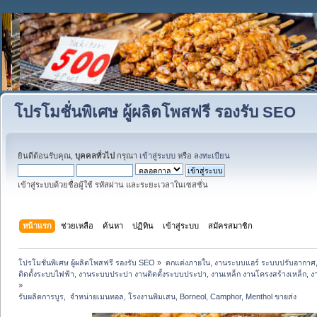
โปรโมชั่นพิเศษ ผู้ผลิตโพสฟรี รองรับ SEO
ยินดีต้อนรับคุณ,
บุคคลทั่วไป
กรุณา
เข้าสู่ระบบ
หรือ
ลงทะเบียน
เข้าสู่ระบบด้วยชื่อผู้ใช้ รหัสผ่าน และระยะเวลาในเซสชั่น
หน้าแรก
ช่วยเหลือ
ค้นหา
ปฏิทิน
เข้าสู่ระบบ
สมัครสมาชิก
โปรโมชั่นพิเศษ ผู้ผลิตโพสฟรี รองรับ SEO
»
ตกแต่งภายใน, งานระบบแอร์ ระบบปรับอากาศ,
ติดตั้งระบบไฟฟ้า, งานระบบประปา งานติดตั้งระบบประปา, งานเหล็ก งานโครงสร้างเหล็ก, งานปูพ
»
รับผลิตการบูร,  จำหน่ายเมนทอล, โรงงานพิมเสน, Borneol, Camphor, Menthol ขายส่ง