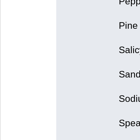
Peppe
Pine 
Salic
Sand
Sodi
Spear