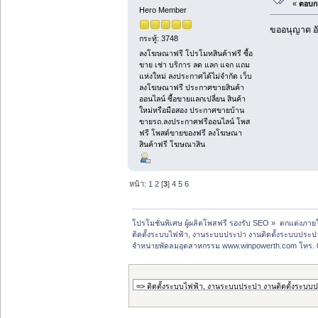
«
ตอบกล
Hero Member
ขออนุญาต อั
กระทู้: 3748
ลงโฆษณาฟรี โปรโมทสินค้าฟรี ซื้อ
ขาย เช่า บริการ ลด แลก แจก แถม
แห่งใหม่ ลงประกาศได้ไม่จำกัด เว็บ
ลงโฆษณาฟรี ประกาศขายสินค้า
ออนไลน์ ซื้อขายแลกเปลี่ยน สินค้า
ใหม่หรือมือสอง ประกาศขายบ้าน
ขายรถ.ลงประกาศฟรีออนไลน์ โพส
ฟรี โพสต์ขายของฟรี ลงโฆษณา
สินค้าฟรี โฆษณาสิน
หน้า:
1
2
[
3
]
4
5
6
โปรโมชั่นพิเศษ ผู้ผลิตโพสฟรี รองรับ SEO
»
ตกแต่งภายใ
ติดตั้งระบบไฟฟ้า, งานระบบประปา งานติดตั้งระบบประปา, ง
จำหน่ายพัดลมอุตสาหกรรม www.winpowerth.com โทร. 