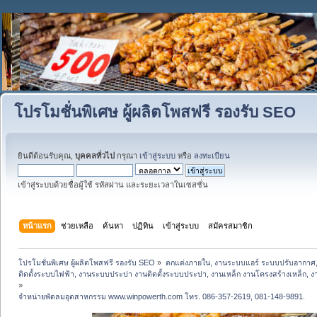
โปรโมชั่นพิเศษ ผู้ผลิตโพสฟรี รองรับ SEO
ยินดีต้อนรับคุณ,
บุคคลทั่วไป
กรุณา
เข้าสู่ระบบ
หรือ
ลงทะเบียน
เข้าสู่ระบบด้วยชื่อผู้ใช้ รหัสผ่าน และระยะเวลาในเซสชั่น
หน้าแรก
ช่วยเหลือ
ค้นหา
ปฏิทิน
เข้าสู่ระบบ
สมัครสมาชิก
โปรโมชั่นพิเศษ ผู้ผลิตโพสฟรี รองรับ SEO
»
ตกแต่งภายใน, งานระบบแอร์ ระบบปรับอากาศ,
ติดตั้งระบบไฟฟ้า, งานระบบประปา งานติดตั้งระบบประปา, งานเหล็ก งานโครงสร้างเหล็ก, งานปูพ
»
จำหน่ายพัดลมอุตสาหกรรม www.winpowerth.com โทร. 086-357-2619, 081-148-9891.