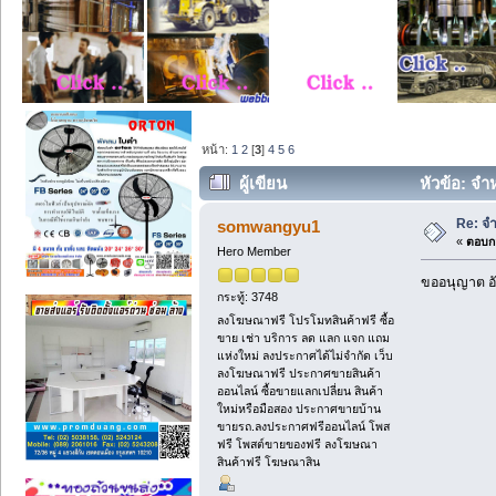
หน้า:
1
2
[
3
]
4
5
6
ผู้เขียน
หัวข้อ: จำ
Re: จ
somwangyu1
«
ตอบกล
Hero Member
ขออนุญาต อั
กระทู้: 3748
ลงโฆษณาฟรี โปรโมทสินค้าฟรี ซื้อ
ขาย เช่า บริการ ลด แลก แจก แถม
แห่งใหม่ ลงประกาศได้ไม่จำกัด เว็บ
ลงโฆษณาฟรี ประกาศขายสินค้า
ออนไลน์ ซื้อขายแลกเปลี่ยน สินค้า
ใหม่หรือมือสอง ประกาศขายบ้าน
ขายรถ.ลงประกาศฟรีออนไลน์ โพส
ฟรี โพสต์ขายของฟรี ลงโฆษณา
สินค้าฟรี โฆษณาสิน