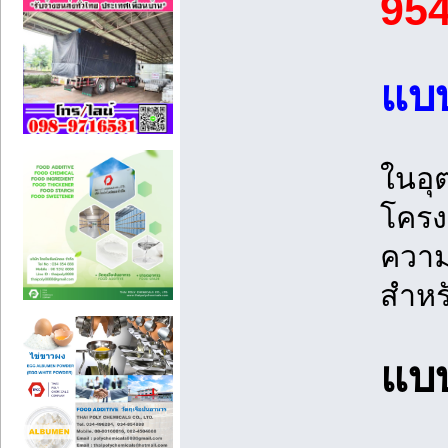
95
แบบ
ในอุ
โครง
ความแ
สำหร
แบบ