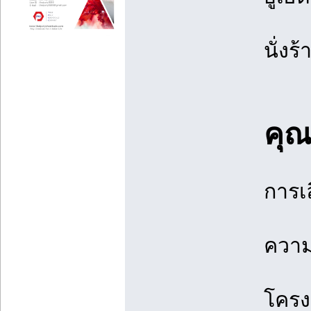
นั่ง
คุณ
การเ
ความ
โครง