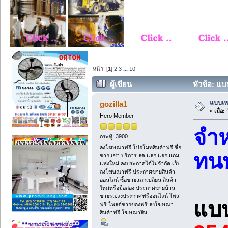
หน้า: [
1
]
2
3
...
10
ผู้เขียน
หัวข้อ: แบ
แบบเหล
gozilla1
«
เมื่อ:
ว
Hero Member
จำห
กระทู้: 3900
ลงโฆษณาฟรี โปรโมทสินค้าฟรี ซื้อ
ทน
ขาย เช่า บริการ ลด แลก แจก แถม
แห่งใหม่ ลงประกาศได้ไม่จำกัด เว็บ
ลงโฆษณาฟรี ประกาศขายสินค้า
ออนไลน์ ซื้อขายแลกเปลี่ยน สินค้า
ใหม่หรือมือสอง ประกาศขายบ้าน
ขายรถ.ลงประกาศฟรีออนไลน์ โพส
แบบ
ฟรี โพสต์ขายของฟรี ลงโฆษณา
สินค้าฟรี โฆษณาสิน