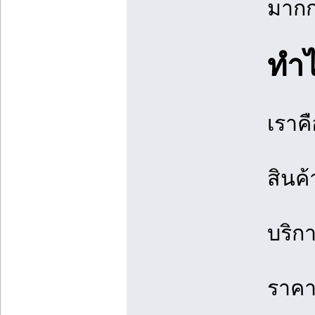
มากกว
ทำไ
เราค
สินค
บริก
ราคา