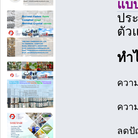
แบบ
ประ
ตัว
ทำไ
ความ
ความ
ลดปั