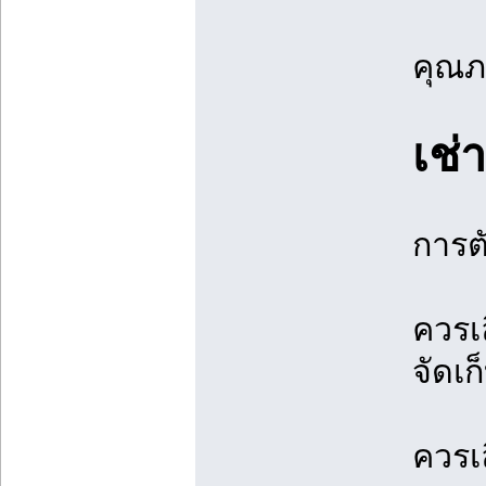
คุณภ
เช่
การต
ควรเล
จัดเ
ควรเ