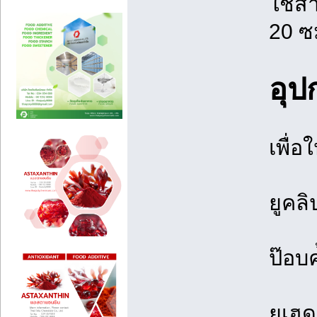
ใช้ส
20 ซม
อุป
เพื่
ยูคล
ป๊อบ
ยูเฮด