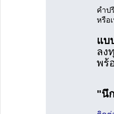
คำปร
หรือ
แบบ
ลงท
พร้
"นึ