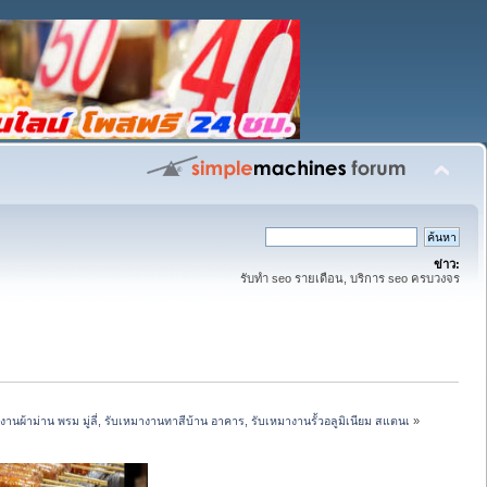
ข่าว:
รับทำ seo รายเดือน, บริการ seo ครบวงจร
านผ้าม่าน พรม มู่ลี่, รับเหมางานทาสีบ้าน อาคาร, รับเหมางานรั้วอลูมิเนียม สแตนเ
»