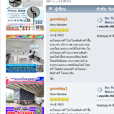
หน้า:
1
...
5
6
[
7
]
8
9
ผู้เขียน
หัวข้อ: รั
Re: ร
goodday1
Masc
Hero Member
«
ตอบกลับ #90 
กระทู้: 5621
ขออนุญาต อั
ลงโฆษณาฟรี โปรโมทสินค้าฟรี ซื้อ
ขาย เช่า บริการ ลด แลก แจก แถม
แห่งใหม่ ลงประกาศได้ไม่จำกัด เว็บ
ลงโฆษณาฟรี ประกาศขายสินค้า
ออนไลน์ ซื้อขายแลกเปลี่ยน สินค้า
ใหม่หรือมือสอง ประกาศขายบ้าน
ขายรถ.ลงประกาศฟรีออนไลน์ โพส
ฟรี โพสต์ขายของฟรี ลงโฆษณา
สินค้าฟรี โฆษณาสิน
Re: ร
goodday1
Masc
Hero Member
«
ตอบกลับ #91 
กระทู้: 5621
ขออนุญาต อั
ลงโฆษณาฟรี โปรโมทสินค้าฟรี ซื้อ
ขาย เช่า บริการ ลด แลก แจก แถม