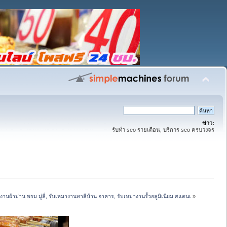
ข่าว:
รับทำ seo รายเดือน, บริการ seo ครบวงจร
านผ้าม่าน พรม มู่ลี่, รับเหมางานทาสีบ้าน อาคาร, รับเหมางานรั้วอลูมิเนียม สแตนเ
»