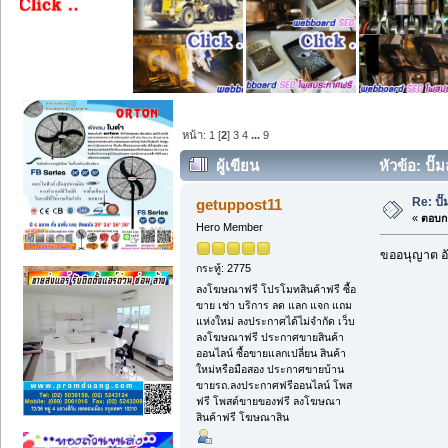
หน้า:
1
[
2
]
3
4
...
9
ผู้เขียน
หัวข้อ: ปั
Re: ป
getuppost11
«
ตอบกล
Hero Member
ขออนุญาต อั
กระทู้: 2775
ลงโฆษณาฟรี โปรโมทสินค้าฟรี ซื้อ
ขาย เช่า บริการ ลด แลก แจก แถม
แห่งใหม่ ลงประกาศได้ไม่จำกัด เว็บ
ลงโฆษณาฟรี ประกาศขายสินค้า
ออนไลน์ ซื้อขายแลกเปลี่ยน สินค้า
ใหม่หรือมือสอง ประกาศขายบ้าน
ขายรถ.ลงประกาศฟรีออนไลน์ โพส
ฟรี โพสต์ขายของฟรี ลงโฆษณา
สินค้าฟรี โฆษณาสิน