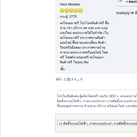
«
ตอบกล
Hero Member
ขออนุญาต อั
กระทู้: 2775
ลงโฆษณาฟรี โปรโมทสินค้าฟรี ซื้อ
ขาย เช่า บริการ ลด แลก แจก แถม
แห่งใหม่ ลงประกาศได้ไม่จำกัด เว็บ
ลงโฆษณาฟรี ประกาศขายสินค้า
ออนไลน์ ซื้อขายแลกเปลี่ยน สินค้า
ใหม่หรือมือสอง ประกาศขายบ้าน
ขายรถ.ลงประกาศฟรีออนไลน์ โพส
ฟรี โพสต์ขายของฟรี ลงโฆษณา
สินค้าฟรี โฆษณาสิน
หน้า:
1
[
2
]
3
4
...
9
โปรโมชั่นพิเศษ ผู้ผลิตโพสฟรี รองรับ SEO
»
ตกแต่งภายใ
ติดตั้งระบบไฟฟ้า, งานระบบประปา งานติดตั้งระบบประปา, ง
ปั๊มลมอุตสาหกรรม จำหน่าย บริการ พร้อมอะไหล่ และซ่อ