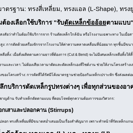
มาตรฐาน: ทรงสี่เหลี่ยม, ทรงแอล (L-Shape), ทรงย
ต้องเลือกใช้บริการ "รับ
ดัดเหล็กข้ออ้อย
ตามแบบ"
ัยว่าทำไมต้องใช้บริการจาก ร้านดัดเหล็กใกล้ฉัน หรือโรงงานเฉพาะทาง ในเมื่อสามารถด
ูง: การดัดด้วยเครื่องจักรจากโรงงานให้ค่าความคลาดเคลื่อนที่น้อยมาก ทุกชิ้นมี
ลือทิ้ง: เมื่อสั่งผลิตตามความยาวที่ต้องการ (Cut & Bend) จะไม่มีเศษเหล็กเหลือทิ้งให
านและเวลา: ไม่ต้องเสียเวลามาตัดและดัดเหล็กเองที่ไซต์งาน ช่วยให้งานโครงสร้างเสร
ของโครงสร้าง: การดัดที่ได้รัศมีโค้งมาตรฐานช่วยป้องกันเหล็กเปราะหัก ซึ่งส่ง
ลึกบริการดัดเหล็กรูปทรงต่างๆ เพื่อทุกส่วนของอา
ี่ยวชาญด้าน รับทำเหล็กดัดตามแบบ ที่ตอบโจทย์ทุกความต้องการของวิศวกร:
อกเสาและปลอกคาน (Stirrups)
ปลอก ทรงสี่เหลี่ยมที่มีขนาดสม่ำเสมอเป็นเรื่องสำคัญมาก เพราะทำหน้าที่รัดเหล็กแก