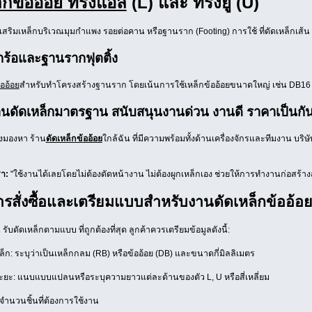
็กข้ออ้อย ทรงแอล
(L) และ ทรงยู (U)
เสริมเหล็กบริเวณมุมกำแพง รอยต่อคาน หรือฐานราก (Footing) การใช้ ที่ดัดเหล็กเส้น
กร้อและฐานรากฟุตติ้ง
้ออ้อย
สำหรับทำโครงสร้างฐานราก โดยเน้นการใช้เหล็กข้ออ้อยขนาดใหญ่ เช่น DB16 หรื
านดัดเหล็กมาตรฐาน สนับสนุนงานด่วน งานดี ราคาเป็นกั
งมองหา ร้าน
ดัดเหล็กข้ออ้อย
ใกล้ฉัน ที่มีความพร้อมทั้งด้านเครื่องจักรและทีมงาน บริษ
รา:
"ใช้งานได้เลยโดยไม่ต้องดัดหน้างาน ไม่ต้องผูกเหล็กเอง ช่วยให้การทำงานก่อสร้
การสั่งซื้อและเตรียมแบบสำหรับงานดัดเหล็กข้ออ้อ
น รับดัดเหล็กตามแบบ ที่ถูกต้องที่สุด ลูกค้าควรเตรียมข้อมูลดังนี้:
ก: ระบุว่าเป็นเหล็กกลม (RB) หรือข้ออ้อย (DB) และขนาดกี่มิลลิเมตร
ยะ: แนบแบบแปลนหรือระบุความยาวแต่ละด้านของตัว L, U หรือสี่เหลี่ยม
จำนวนชิ้นที่ต้องการใช้งาน