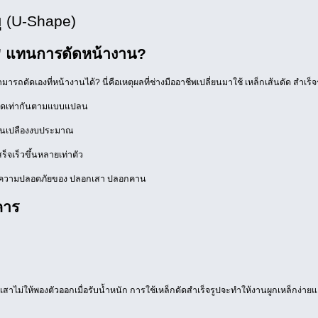
ู (U-Shape)
 แทนการดัดหน้างาน?
ัดเองที่หน้างานได้? นี่คือเหตุผลที่ช่างมืออาชีพเปลี่ยนมาใช้ เหล็กเส้นดัด สำเร็จร
ขนาดเท่ากันตามแบบแปลน
้สิ้นเปลืองงบประมาณ
็จเร็วขึ้นหลายเท่าตัว
ผลต่อความปลอดภัยของ ปลอกเสา ปลอกคาน
คาร
นเสาไม่ให้พองตัวออกเมื่อรับน้ำหนัก การใช้เหล็กดัดสำเร็จรูปจะทำให้งานผูกเหล็กง่