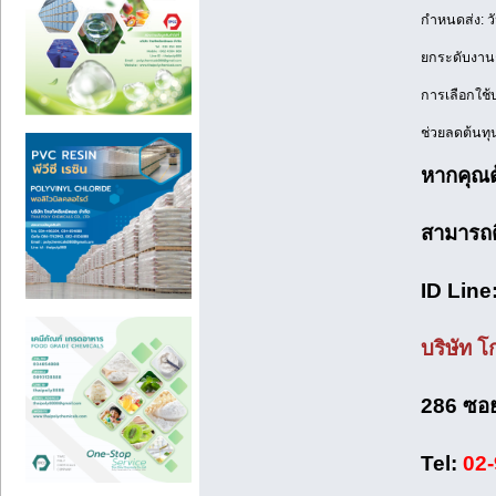
กำหนดส่ง: วั
ยกระดับงานก
การเลือกใช้
ช่วยลดต้นท
หากคุณต
สามารถติ
ID Line
บริษัท โ
286 ซอย
Tel:
02-