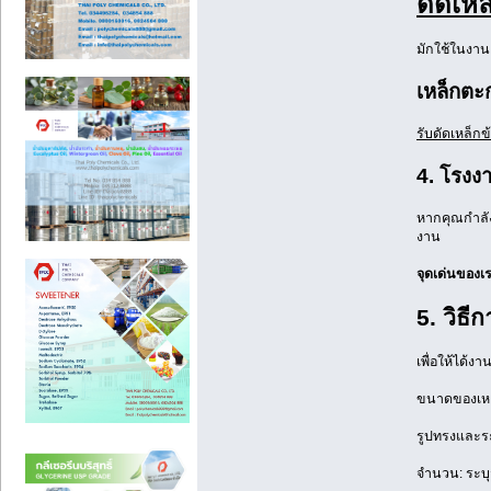
ดัดเหล
มักใช้ในงาน
เหล็กตะ
รับดัดเหล็กข
4. โรงง
หากคุณกำลั
งาน
จุดเด่นของเ
5. วิธี
เพื่อให้ได้งา
ขนาดของเหล็
รูปทรงและระ
จำนวน: ระบุ