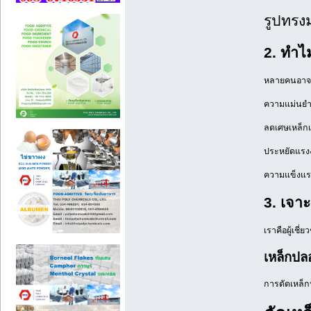
รูปทรง
2. ทำไม
หลายคนอาจสงส
ความแม่นยำส
ลดเศษเหล็กเห
ประหยัดแรงง
ความแข็งแรง
3. เจาะ
เราคือผู้เช
เหล็กปล
การดัดเหล็ก