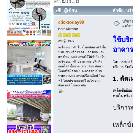
หน้า: [
1
]
2
3
...
13
ผู้เขียน
หัวข้อ: บร
บริการ
clicktoday99
«
เมื่อ:
ว
Hero Member
ใช้บร
กระทู้: 1977
ลงโฆษณาฟรี โปรโมทสินค้าฟรี ซื้อ
อาคาร
ขาย เช่า บริการ ลด แลก แจก แถม
แห่งใหม่ ลงประกาศได้ไม่จำกัด เว็บ
ลงโฆษณาฟรี ประกาศขายสินค้า
ในการก่อสร้
ออนไลน์ ซื้อขายแลกเปลี่ยน สินค้า
บริการ รับด
ใหม่หรือมือสอง ประกาศขายบ้าน
ขายรถ.ลงประกาศฟรีออนไลน์ โพส
1. ดัด
ฟรี โพสต์ขายของฟรี ลงโฆษณา
สินค้าฟรี โฆษณาสิน
เหล็กข้ออ้อ
ฟุตติ้ง, หรื
บริการ
เหล็กข