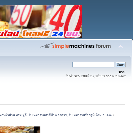
ข่าว:
รับทำ seo รายเดือน, บริการ seo ครบวงจร
านผ้าม่าน พรม มู่ลี่, รับเหมางานทาสีบ้าน อาคาร, รับเหมางานรั้วอลูมิเนียม สแตนเ
»