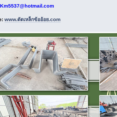
Km5537@hotmail.com
e:
www.ดัดเหล็กข้ออ้อย.com