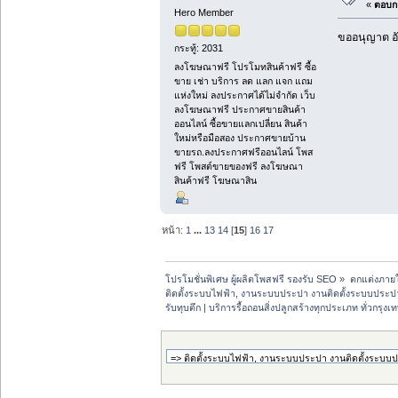
«
ตอบกล
Hero Member
ขออนุญาต อั
กระทู้: 2031
ลงโฆษณาฟรี โปรโมทสินค้าฟรี ซื้อ
ขาย เช่า บริการ ลด แลก แจก แถม
แห่งใหม่ ลงประกาศได้ไม่จำกัด เว็บ
ลงโฆษณาฟรี ประกาศขายสินค้า
ออนไลน์ ซื้อขายแลกเปลี่ยน สินค้า
ใหม่หรือมือสอง ประกาศขายบ้าน
ขายรถ.ลงประกาศฟรีออนไลน์ โพส
ฟรี โพสต์ขายของฟรี ลงโฆษณา
สินค้าฟรี โฆษณาสิน
หน้า:
1
...
13
14
[
15
]
16
17
โปรโมชั่นพิเศษ ผู้ผลิตโพสฟรี รองรับ SEO
»
ตกแต่งภายใ
ติดตั้งระบบไฟฟ้า, งานระบบประปา งานติดตั้งระบบประปา, ง
รับทุบตึก | บริการรื้อถอนสิ่งปลูกสร้างทุกประเภท ทั่วกร