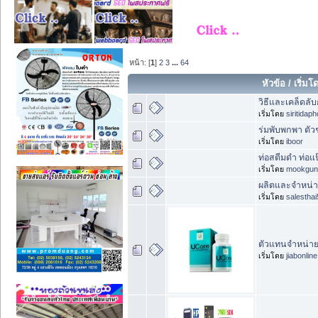
หน้า: [
1
]
2
3
...
64
หัวข้อ
/
เริ่มโ
วิธีและเคล็ดลั
เริ่มโดย
siritidap
ร่มพับพกพา ตัว
เริ่มโดย
iboor
ท่อสตีมดำ ท่อแ
เริ่มโดย
mookgun
ผลิตและจำหน่าย
เริ่มโดย
salesthai
ตัวแทนจำหน่ายถ
เริ่มโดย
jiabonline