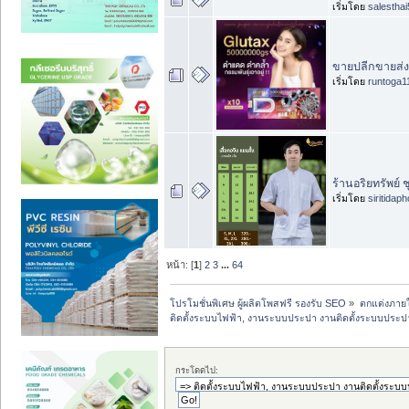
เริ่มโดย
salesthai
ขายปลีกขายส่งโ
เริ่มโดย
runtoga1
ร้านอริยทรัพย์ 
เริ่มโดย
siritidap
หน้า: [
1
]
2
3
...
64
โปรโมชั่นพิเศษ ผู้ผลิตโพสฟรี รองรับ SEO
»
ตกแต่งภายใ
ติดตั้งระบบไฟฟ้า, งานระบบประปา งานติดตั้งระบบประปา, ง
กระโดดไป: