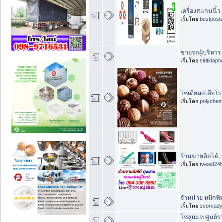
เครื่องสแกนนิ้
เริ่มโดย
bestpost
ขายรถผู้บริหาร
เริ่มโดย
siritidap
โซเดียมสเตียโร
เริ่มโดย
polychem
ร้านขายดิลโด้,
เริ่มโดย
tweed24
จำหน่าย หมึกพิ
เริ่มโดย
seoread
โซลูเเมท ศูนย์