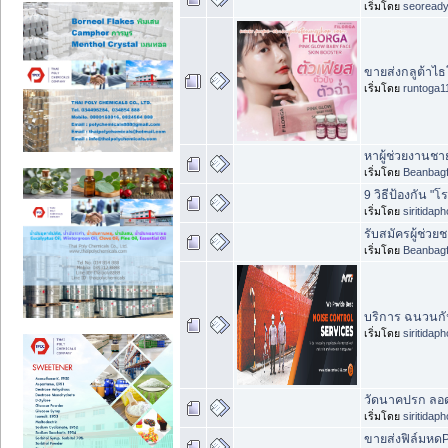
เริ่มโดย
seoread
ขายส่งกลูต้าไธ
เริ่มโดย
runtoga1
หาผู้ช่วยงานชา
เริ่มโดย
Beanbagf
9 วิธีป้องกัน 
เริ่มโดย
siritidap
รับสมัครผู้ช่วย
เริ่มโดย
Beanbagf
บริการ ฉนวนกั
เริ่มโดย
siritidap
วัดนาคปรก ลอดโ
เริ่มโดย
siritidap
ขายส่งฟิล์มหด